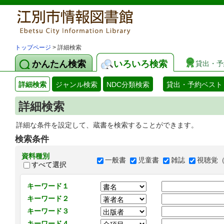
トップページ
> 詳細検索
かんたん検索
いろいろ検索
貸出・予
詳細検索
ジャンル検索
NDC分類検索
貸出・予約ベスト
詳細検索
詳細な条件を設定して、蔵書を検索することができます。
検索条件
資料種別
一般書
児童書
雑誌
視聴覚
すべて選択
キーワード１
キーワード２
キーワード３
キーワード４