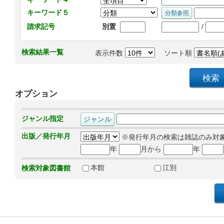
キーワード５
/
請求記号
別置
検索結果一覧
表示件数
ソート順
オプション
ジャンル指定
出版／発行年月
※発行年月の検索は雑誌のみ対
年
月から
年
本館
江別
検索対象図書館