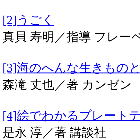
[2]うごく
真貝 寿明／指導 フレー
[3]海のへんな生きもの
森滝 丈也／著 カンゼン
[4]絵でわかるプレート
是永 淳／著 講談社