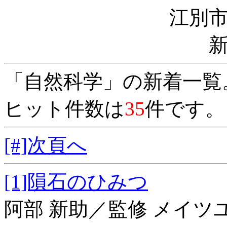
江別
「自然科学」の新着一覧
ヒット件数は
35
件です。
[#]次頁へ
[1]隕石のひみつ
阿部 新助／監修 メイ