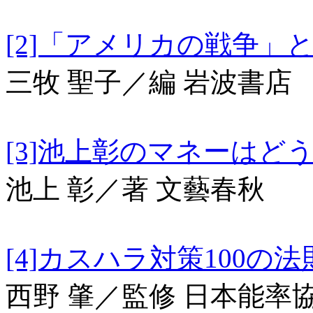
[2]「アメリカの戦争」
三牧 聖子／編 岩波書店
[3]池上彰のマネーはどう
池上 彰／著 文藝春秋
[4]カスハラ対策100の法
西野 肇／監修 日本能