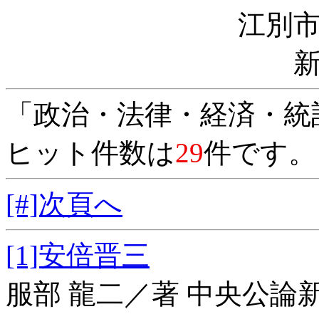
江別
「政治・法律・経済・統
ヒット件数は
29
件です。
[#]次頁へ
[1]安倍晋三
服部 龍二／著 中央公論