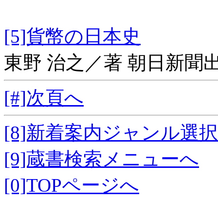
[5]貨幣の日本史
東野 治之／著 朝日新聞
[#]次頁へ
[8]新着案内ジャンル選
[9]蔵書検索メニューへ
[0]TOPページへ