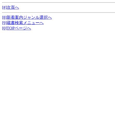
[#]次頁へ
[8]新着案内ジャンル選択へ
[9]蔵書検索メニューへ
[0]TOPページへ