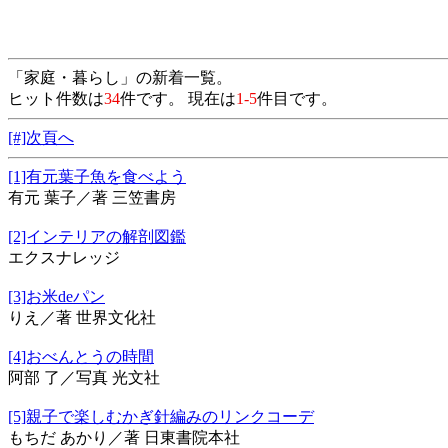
「家庭・暮らし」の新着一覧。
ヒット件数は
34
件です。 現在は
1-5
件目です。
[#]次頁へ
[1]有元葉子魚を食べよう
有元 葉子／著 三笠書房
[2]インテリアの解剖図鑑
エクスナレッジ
[3]お米deパン
りえ／著 世界文化社
[4]おべんとうの時間
阿部 了／写真 光文社
[5]親子で楽しむかぎ針編みのリンクコーデ
もちだ あかり／著 日東書院本社