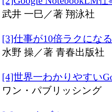
[2]Google NotebookLM
武井 一巳／著 翔泳社
[3]仕事が10倍ラクにな
水野 操／著 青春出版社
[4]世界一わかりやすいGo
ワン・パブリッシング