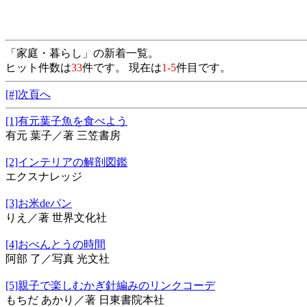
「家庭・暮らし」の新着一覧。
ヒット件数は
33
件です。 現在は
1-5
件目です。
[#]次頁へ
[1]有元葉子魚を食べよう
有元 葉子／著 三笠書房
[2]インテリアの解剖図鑑
エクスナレッジ
[3]お米deパン
りえ／著 世界文化社
[4]おべんとうの時間
阿部 了／写真 光文社
[5]親子で楽しむかぎ針編みのリンクコーデ
もちだ あかり／著 日東書院本社