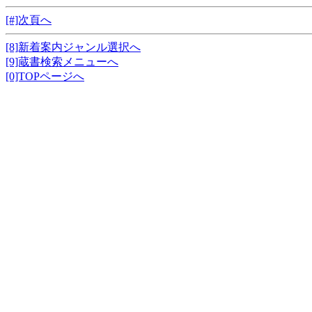
[#]次頁へ
[8]新着案内ジャンル選択へ
[9]蔵書検索メニューへ
[0]TOPページへ