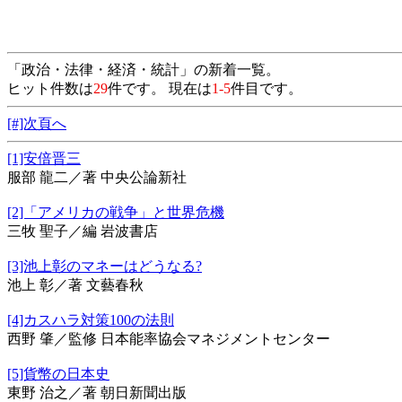
「政治・法律・経済・統計」の新着一覧。
ヒット件数は
29
件です。 現在は
1-5
件目です。
[#]次頁へ
[1]安倍晋三
服部 龍二／著 中央公論新社
[2]「アメリカの戦争」と世界危機
三牧 聖子／編 岩波書店
[3]池上彰のマネーはどうなる?
池上 彰／著 文藝春秋
[4]カスハラ対策100の法則
西野 肇／監修 日本能率協会マネジメントセンター
[5]貨幣の日本史
東野 治之／著 朝日新聞出版