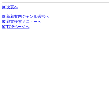
[#]次頁へ
[8]新着案内ジャンル選択へ
[9]蔵書検索メニューへ
[0]TOPページへ