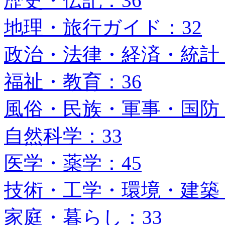
歴史・伝記：36
地理・旅行ガイド：32
政治・法律・経済・統計：
福祉・教育：36
風俗・民族・軍事・国防：
自然科学：33
医学・薬学：45
技術・工学・環境・建築：
家庭・暮らし：33