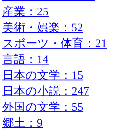
産業：25
美術・娯楽：52
スポーツ・体育：21
言語：14
日本の文学：15
日本の小説：247
外国の文学：55
郷土：9