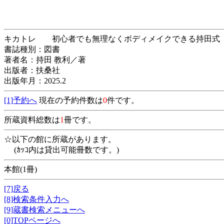
キカトレ 初心者でも無理なくボディメイクできる
書誌種別：図書
著者名：持田 教利／著
出版者：扶桑社
出版年月：2025.2
[1]予約へ
現在の予約件数は
0
件です。
所蔵資料総数は
1
冊です。
☆以下の館に所蔵があります。
(ｶｯｺ内は貸出可能冊数です。)
本館(1冊)
[7]戻る
[8]検索条件入力へ
[9]蔵書検索メニューへ
[0]TOPページへ