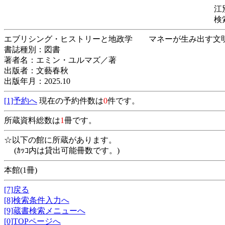
江
検
エブリシング・ヒストリーと地政学 マネーが生
書誌種別：図書
著者名：エミン・ユルマズ／著
出版者：文藝春秋
出版年月：2025.10
[1]予約へ
現在の予約件数は
0
件です。
所蔵資料総数は
1
冊です。
☆以下の館に所蔵があります。
(ｶｯｺ内は貸出可能冊数です。)
本館(1冊)
[7]戻る
[8]検索条件入力へ
[9]蔵書検索メニューへ
[0]TOPページへ